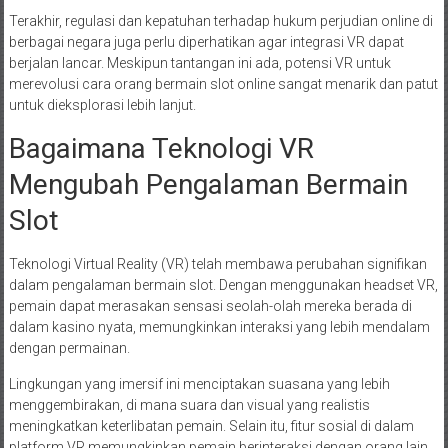
Terakhir, regulasi dan kepatuhan terhadap hukum perjudian online di
berbagai negara juga perlu diperhatikan agar integrasi VR dapat
berjalan lancar. Meskipun tantangan ini ada, potensi VR untuk
merevolusi cara orang bermain slot online sangat menarik dan patut
untuk dieksplorasi lebih lanjut.
Bagaimana Teknologi VR
Mengubah Pengalaman Bermain
Slot
Teknologi Virtual Reality (VR) telah membawa perubahan signifikan
dalam pengalaman bermain slot. Dengan menggunakan headset VR,
pemain dapat merasakan sensasi seolah-olah mereka berada di
dalam kasino nyata, memungkinkan interaksi yang lebih mendalam
dengan permainan.
Lingkungan yang imersif ini menciptakan suasana yang lebih
menggembirakan, di mana suara dan visual yang realistis
meningkatkan keterlibatan pemain. Selain itu, fitur sosial di dalam
platform VR memungkinkan pemain berinteraksi dengan orang lain,