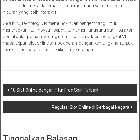
langsung. Ini menarik perhatian generasi muda yang mencari
hiburan yang lebih interaktif.
Selain itu, teknologi VR memungkinkan pengembang untuk
menerapkan fitur inovatif, seperti turnamen langsung dan interaksi
sosial antar pemain. Seiring meningkatnya adopsi perangkat VR,
masa depan slot online tampak cerah, dengan kemungkinan untuk
meredefinisi cara orang menikmati permainan.
Navigasi
10 Slot Online dengan Fitur Free Spin Terbaik
pos
Regulasi Slot Online di Berbagai Negara
Tinggalkan Balasan