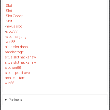
-
Slot
-
Slot
-
Slot Gacor
-
Slot
-
nexus slot
-
slot777
-
slot mahjong
-
win88
situs slot dana
bandar togel
situs slot hackshaw
situs slot hackshaw
slot win88
slot deposit ovo
scatter hitam
win88
Partners