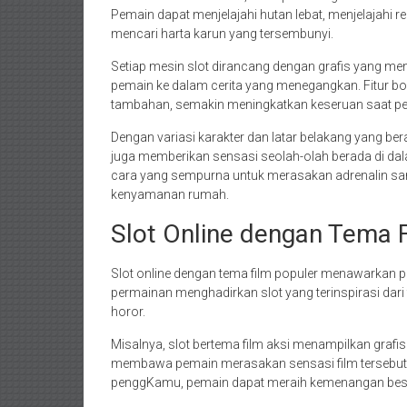
Pemain dapat menjelajahi hutan lebat, menjelajahi r
mencari harta karun yang tersembunyi.
Setiap mesin slot dirancang dengan grafis yang
pemain ke dalam cerita yang menegangkan. Fitur bon
tambahan, semakin meningkatkan keseruan saat p
Dengan variasi karakter dan latar belakang yang be
juga memberikan sensasi seolah-olah berada di dal
cara yang sempurna untuk merasakan adrenalin sa
kenyamanan rumah.
Slot Online dengan Tema 
Slot online dengan tema film populer menawarkan 
permainan menghadirkan slot yang terinspirasi dari f
horor.
Misalnya, slot bertema film aksi menampilkan gra
membawa pemain merasakan sensasi film tersebut. D
penggKamu, pemain dapat meraih kemenangan besar 