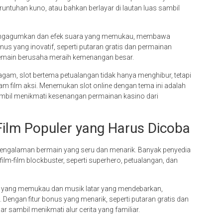
eruntuhan kuno, atau bahkan berlayar di lautan luas sambil
 mengagumkan dan efek suara yang memukau, membawa
us yang inovatif, seperti putaran gratis dan permainan
emain berusaha meraih kemenangan besar.
ragam, slot bertema petualangan tidak hanya menghibur, tetapi
am film aksi. Menemukan slot online dengan tema ini adalah
mbil menikmati kesenangan permainan kasino dari
Film Populer yang Harus Dicoba
pengalaman bermain yang seru dan menarik. Banyak penyedia
ilm-film blockbuster, seperti superhero, petualangan, dan
fis yang memukau dan musik latar yang mendebarkan,
engan fitur bonus yang menarik, seperti putaran gratis dan
sambil menikmati alur cerita yang familiar.