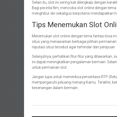
Selain itu, slot ini sering kali dilengkapi dengan 
Bagi pecinta film, mencoba slot online dengan tem
menghibur diri sekaligus berpotensi mendapatkan h
Tips Menemukan Slot Onl
Menemukan slot online dengan tema fantasi bisa 
situs yang menawarkan berbagai pilihan permainan
reputasi situs tersebut agar terhindar dari penipuan.
Selanjutnya, perhatikan fitur-fitur yang ditawarkan, 
ini dapat meningkatkan pengalaman bermain. Selain 
untuk permainan slot.
Jangan lupa untuk memeriksa persentase RTP (Return
mempengaruhi peluang menang Kamu. Terakhir, ber
kesenangan dalam bermain.