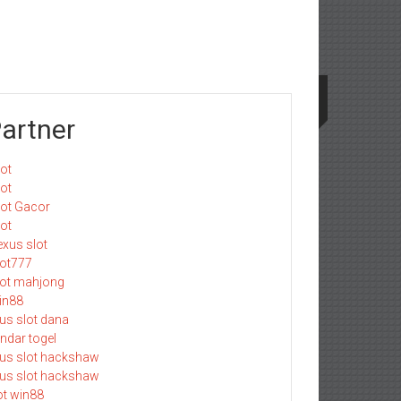
artner
lot
lot
lot Gacor
lot
exus slot
lot777
lot mahjong
in88
tus slot dana
ndar togel
tus slot hackshaw
tus slot hackshaw
ot win88