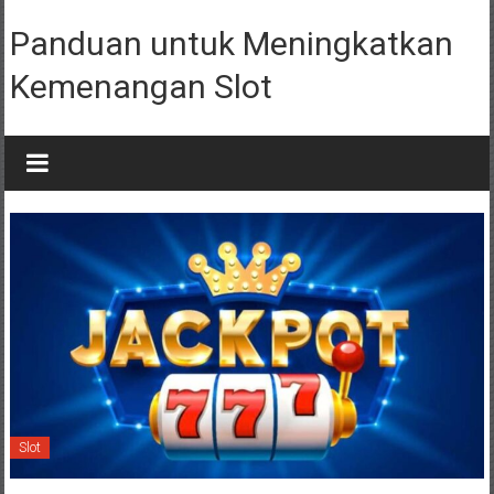
Lompat
ke
Panduan untuk Meningkatkan
konten
Kemenangan Slot
Slot