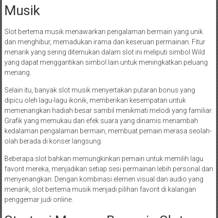
Musik
Slot bertema musik menawarkan pengalaman bermain yang unik
dan menghibur, memadukan irama dan keseruan permainan. Fitur
menarik yang sering ditemukan dalam slot ini meliputi simbol Wild
yang dapat menggantikan simbol lain untuk meningkatkan peluang
menang.
Selain itu, banyak slot musik menyertakan putaran bonus yang
dipicu oleh lagu-lagu ikonik, memberikan kesempatan untuk
memenangkan hadiah besar sambil menikmati melodi yang familiar.
Grafik yang memukau dan efek suara yang dinamis menambah
kedalaman pengalaman bermain, membuat pemain merasa seolah-
olah berada di konser langsung.
Beberapa slot bahkan memungkinkan pemain untuk memilih lagu
favorit mereka, menjadikan setiap sesi permainan lebih personal dan
menyenangkan. Dengan kombinasi elemen visual dan audio yang
menarik, slot bertema musik menjadi pilihan favorit di kalangan
penggemar judi online.