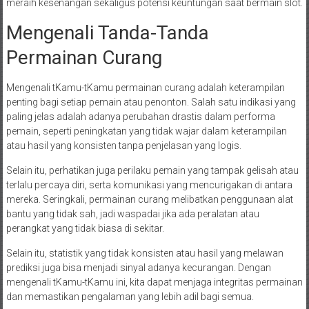
meraih kesenangan sekaligus potensi keuntungan saat bermain slot.
Mengenali Tanda-Tanda
Permainan Curang
Mengenali tKamu-tKamu permainan curang adalah keterampilan
penting bagi setiap pemain atau penonton. Salah satu indikasi yang
paling jelas adalah adanya perubahan drastis dalam performa
pemain, seperti peningkatan yang tidak wajar dalam keterampilan
atau hasil yang konsisten tanpa penjelasan yang logis.
Selain itu, perhatikan juga perilaku pemain yang tampak gelisah atau
terlalu percaya diri, serta komunikasi yang mencurigakan di antara
mereka. Seringkali, permainan curang melibatkan penggunaan alat
bantu yang tidak sah, jadi waspadai jika ada peralatan atau
perangkat yang tidak biasa di sekitar.
Selain itu, statistik yang tidak konsisten atau hasil yang melawan
prediksi juga bisa menjadi sinyal adanya kecurangan. Dengan
mengenali tKamu-tKamu ini, kita dapat menjaga integritas permainan
dan memastikan pengalaman yang lebih adil bagi semua.