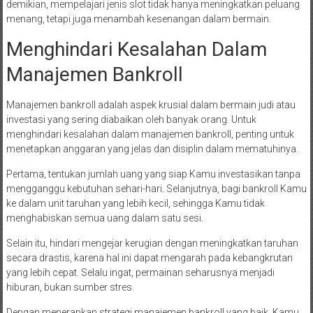
demikian, mempelajari jenis slot tidak hanya meningkatkan peluang
menang, tetapi juga menambah kesenangan dalam bermain.
Menghindari Kesalahan Dalam
Manajemen Bankroll
Manajemen bankroll adalah aspek krusial dalam bermain judi atau
investasi yang sering diabaikan oleh banyak orang. Untuk
menghindari kesalahan dalam manajemen bankroll, penting untuk
menetapkan anggaran yang jelas dan disiplin dalam mematuhinya.
Pertama, tentukan jumlah uang yang siap Kamu investasikan tanpa
mengganggu kebutuhan sehari-hari. Selanjutnya, bagi bankroll Kamu
ke dalam unit taruhan yang lebih kecil, sehingga Kamu tidak
menghabiskan semua uang dalam satu sesi.
Selain itu, hindari mengejar kerugian dengan meningkatkan taruhan
secara drastis, karena hal ini dapat mengarah pada kebangkrutan
yang lebih cepat. Selalu ingat, permainan seharusnya menjadi
hiburan, bukan sumber stres.
Dengan menerapkan strategi manajemen bankroll yang baik, Kamu