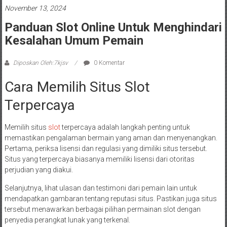
November 13, 2024
Panduan Slot Online Untuk Menghindari
Kesalahan Umum Pemain
Diposkan Oleh:7kjsv
0 Komentar
Cara Memilih Situs Slot
Terpercaya
Memilih situs
slot
terpercaya adalah langkah penting untuk
memastikan pengalaman bermain yang aman dan menyenangkan.
Pertama, periksa lisensi dan regulasi yang dimiliki situs tersebut.
Situs yang terpercaya biasanya memiliki lisensi dari otoritas
perjudian yang diakui.
Selanjutnya, lihat ulasan dan testimoni dari pemain lain untuk
mendapatkan gambaran tentang reputasi situs. Pastikan juga situs
tersebut menawarkan berbagai pilihan permainan slot dengan
penyedia perangkat lunak yang terkenal.