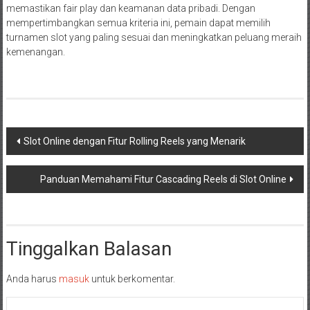
memastikan fair play dan keamanan data pribadi. Dengan
mempertimbangkan semua kriteria ini, pemain dapat memilih
turnamen slot yang paling sesuai dan meningkatkan peluang meraih
kemenangan.
Navigasi
Slot Online dengan Fitur Rolling Reels yang Menarik
pos
Panduan Memahami Fitur Cascading Reels di Slot Online
Tinggalkan Balasan
Anda harus
masuk
untuk berkomentar.