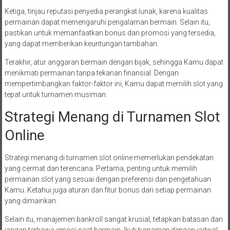
Ketiga, tinjau reputasi penyedia perangkat lunak, karena kualitas
permainan dapat memengaruhi pengalaman bermain. Selain itu,
pastikan untuk memanfaatkan bonus dan promosi yang tersedia,
yang dapat memberikan keuntungan tambahan.
Terakhir, atur anggaran bermain dengan bijak, sehingga Kamu dapat
menikmati permainan tanpa tekanan finansial. Dengan
mempertimbangkan faktor-faktor ini, Kamu dapat memilih slot yang
tepat untuk turnamen musiman.
Strategi Menang di Turnamen Slot
Online
Strategi menang di turnamen slot online memerlukan pendekatan
yang cermat dan terencana. Pertama, penting untuk memilih
permainan slot yang sesuai dengan preferensi dan pengetahuan
Kamu. Ketahui juga aturan dan fitur bonus dari setiap permainan
yang dimainkan.
Selain itu, manajemen bankroll sangat krusial; tetapkan batasan dan
jangan terbawa emosi saat bermain. Ikuti turnamen dengan jadwal