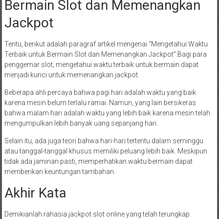
Bermain Slot dan Memenangkan
Jackpot
Tentu, berikut adalah paragraf artikel mengenai “Mengetahui Waktu
Terbaik untuk Bermain Slot dan Memenangkan Jackpot”:Bagi para
penggemar slot, mengetahui waktu terbaik untuk bermain dapat
menjadi kunci untuk memenangkan jackpot.
Beberapa ahli percaya bahwa pagi hari adalah waktu yang baik
karena mesin belum terlalu ramai. Namun, yang lain bersikeras
bahwa malam hari adalah waktu yang lebih baik karena mesin telah
mengumpulkan lebih banyak uang sepanjang hari.
Selain itu, ada juga teori bahwa hari-hari tertentu dalam seminggu
atau tanggal-tanggal khusus memiliki peluang lebih baik. Meskipun
tidak ada jaminan pasti, memperhatikan waktu bermain dapat
memberikan keuntungan tambahan.
Akhir Kata
Demikianlah rahasia jackpot slot online yang telah terungkap.