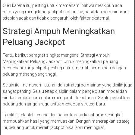
Oleh karena itu, penting untuk memahami bahwa meskipun ada
mitos yang mengelilingi jackpot slot online, hasil dari permainan ini
tetaplah acak dan tidak dipengaruhi oleh faktor eksternal.
Strategi Ampuh Meningkatkan
Peluang Jackpot
Tentu, berikut paragraf singkat mengenai Strategi Ampuh
Meningkatkan Peluang Jackpot: Untuk meningkatkan peluang
memenangkan jackpot, penting untuk memilih permainan dengan
peluang menang yang tinggi.
Selain itu, memahami aturan dan strategi permainan yang dipilih juga
sangat penting. Selalu tetap disiplin dalam pengelolaan modal dan
hindari terburu-buru dalam mengambil keputusan. Selalu perhatikan
peluang dan jangan ragu untuk mencoba strategi baru.
Terakhir, tetaplah tenang dan sabar, karena kesabaran seringkali
membuahkan hasil yang memuaskan. Dengan menerapkan strategi
ini, peluang untuk meraih jackpot bisa lebih meningkat.