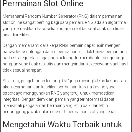
Permainan Slot Online
Memahami Random Number Generator (RNG) dalam permainan
slot online sangat penting bagi para pemain. RNG adalah algoritma
yang memastikan hasil setiap putaran slot bersifat acak dan tidak
bisa diprediksi.
Dengan memahami cara kerja RNG, pemain dapat lebih mengerti
bahwa keberuntungan dalam permainan ini tidak hanya bergantung
pada strategi, tetapi juga pada peluang. Ini membantu mengurangi
harapan yang tidak realistis dan menghindari kekecewaan saat hasil
tidak sesuai harapan.
Selain itu, pengetahuan tentang RNG juga meningkatkan kesadaran
akan keamanan dan keadilan permainan, karena kasino yang
terpercaya menggunakan RNG yang teruji untuk memastikan
integritas. Dengan demikian, pemain yang terinformasi dapat
menikmati pengalaman bermain yang lebih baik dan lebih
bertanggung jawab dalam memilih permainan slot yang tepat.
Mengetahui Waktu Terbaik untuk