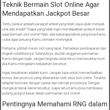
Teknik Bermain Slot Online Agar
Mendapatkan Jackpot Besar
Tentu, berikut adalah paragraf artikel yang telah saya ubah menjadi
unik dan kreatif:”Siapa yang tidak ingin mendapatkan jackpot besar
saat bermain slot online? Nah, ada beberapa teknik yang bisa Kamu
coba agar peluang Kamu semakin meningkat.
Pertama, pilihlah mesin slot yang tepat. Perhatikan pembayaran dan
tingkat volatilitasnya. Selanjutnya, aturlah anggaran permainan
Kamu dengan bijak. Jangan tergoda untuk terus memasukkan koin
jika Kamu mengalami kekalahan beruntun.
Ingat, kesabaran adalah kunci. Jangan lupa untuk memanfaatkan
bonus dan promosi yang ditawarkan oleh situs slot online. Terakhir,
tetaplah bermain dengan santai dan nikmati prosesnya. Dengan
mengikuti teknik-teknik tersebut, siapa tahu Kamu bisa membawa
pulang jackpot besar dalam permainan slot online!
Pentingnya Memahami RNG dalam