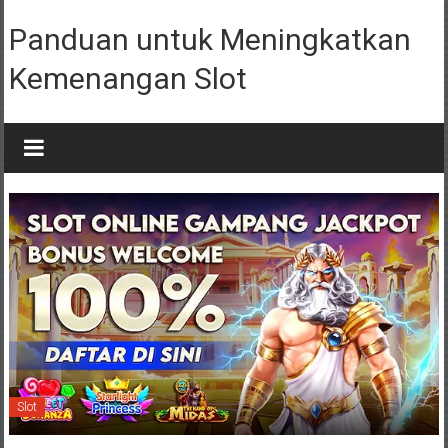
Lompat
ke
Panduan untuk Meningkatkan
konten
Kemenangan Slot
Slot