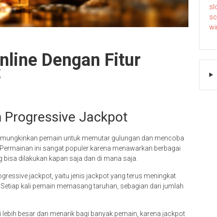
sl
sc
wi
nline Dengan Fitur
t
n Progressive Jackpot
 memungkinkan pemain untuk memutar gulungan dan mencoba
ermainan ini sangat populer karena menawarkan berbagai
 bisa dilakukan kapan saja dan di mana saja.
ogressive jackpot, yaitu jenis jackpot yang terus meningkat
. Setiap kali pemain memasang taruhan, sebagian dari jumlah
ebih besar dan menarik bagi banyak pemain, karena jackpot