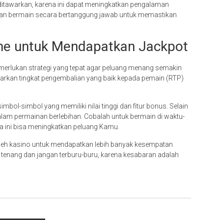
g ditawarkan, karena ini dapat meningkatkan pengalaman
 dan bermain secara bertanggung jawab untuk memastikan
line untuk Mendapatkan Jackpot
merlukan strategi yang tepat agar peluang menang semakin
awarkan tingkat pengembalian yang baik kepada pemain (RTP)
mbol-simbol yang memiliki nilai tinggi dan fitur bonus. Selain
 dalam permainan berlebihan. Cobalah untuk bermain di waktu-
ena ini bisa meningkatkan peluang Kamu.
eh kasino untuk mendapatkan lebih banyak kesempatan
 tenang dan jangan terburu-buru, karena kesabaran adalah