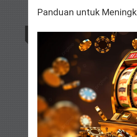
Lompat
ke
Panduan untuk Meningk
konten