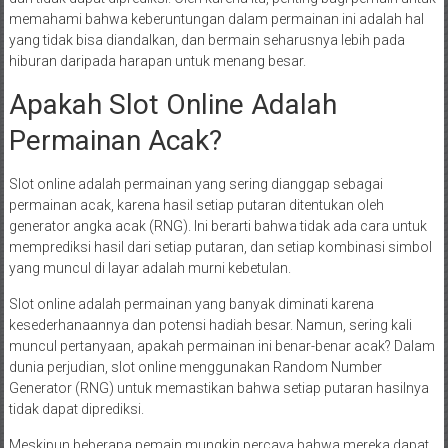
memahami bahwa keberuntungan dalam permainan ini adalah hal
yang tidak bisa diandalkan, dan bermain seharusnya lebih pada
hiburan daripada harapan untuk menang besar.
Apakah Slot Online Adalah
Permainan Acak?
Slot online adalah permainan yang sering dianggap sebagai
permainan acak, karena hasil setiap putaran ditentukan oleh
generator angka acak (RNG). Ini berarti bahwa tidak ada cara untuk
memprediksi hasil dari setiap putaran, dan setiap kombinasi simbol
yang muncul di layar adalah murni kebetulan.
Slot online adalah permainan yang banyak diminati karena
kesederhanaannya dan potensi hadiah besar. Namun, sering kali
muncul pertanyaan, apakah permainan ini benar-benar acak? Dalam
dunia perjudian, slot online menggunakan Random Number
Generator (RNG) untuk memastikan bahwa setiap putaran hasilnya
tidak dapat diprediksi.
Meskipun beberapa pemain mungkin percaya bahwa mereka dapat