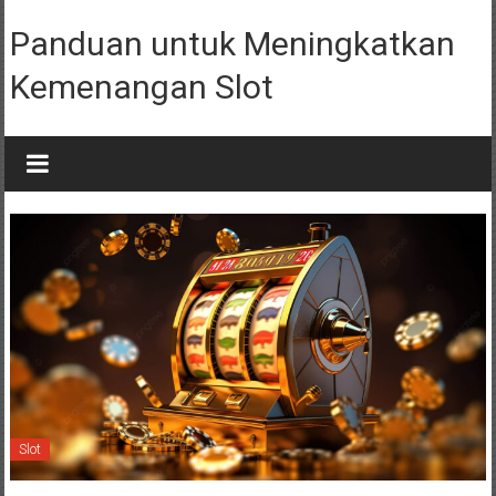
Lompat
ke
Panduan untuk Meningkatkan
konten
Kemenangan Slot
Slot